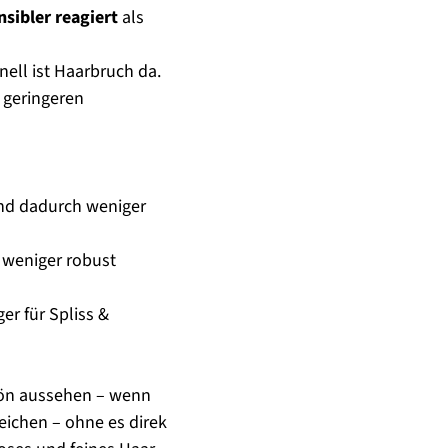
nsibler reagiert
 als 
ell ist Haarbruch da. 
geringeren 
und dadurch weniger
d weniger robust
er für Spliss &
hön aussehen – wenn 
eichen – ohne es direk 