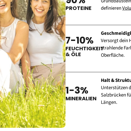
Grundbausteine 
PROTEINE
definieren 
Vol
Geschmeidigk
7-10%
Versorgt dein H
strahlende Far
FEUCHTIGKEIT 
& ÖLE
Oberfläche.
Halt & Strukt
1-3%
Unterstützen d
Salzbrücken für
MINERALIEN
Längen.