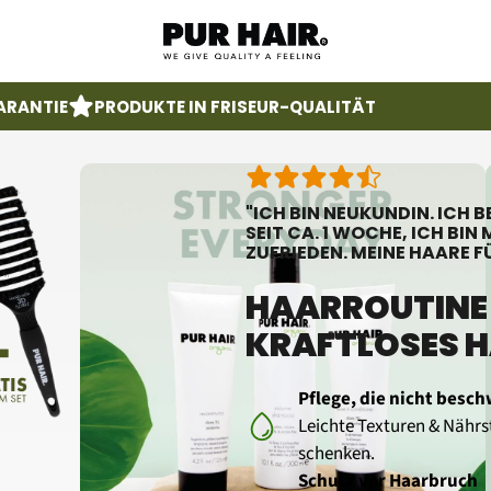
ARANTIE
PRODUKTE IN FRISEUR-QUALITÄT
"ICH BIN NEUKUNDIN. ICH 
SEIT CA. 1 WOCHE, ICH BIN 
ZUFRIEDEN. MEINE HAARE F
HAARROUTINE F
KRAFTLOSES 
Pflege, die nicht besc
Leichte Texturen & Nährst
schenken.
Schutz vor Haarbruch