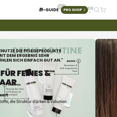
Neu 
language
DE
🎁-GUIDE
PRO SHOP 
BENUTZE DIE PFLEGEPEODUKTE 
MIT DEM ERGEBNIS SEHR 
ÜHLEN SICH EINFACH GUT AN."
ÜR FEINES & 
HAAR
hwert
offe, die Struktur stärken & Volumen 