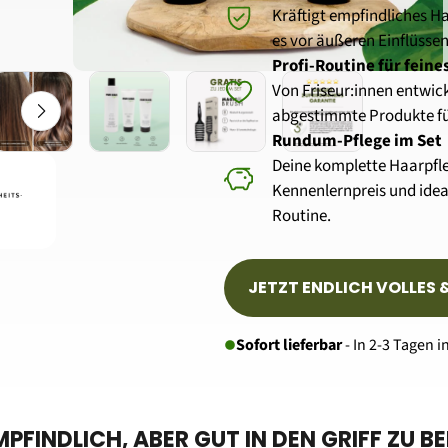
Kräftigt empfindliches H
es vor äußeren Einflüssen
Profi-Routine für feine
Von Friseur:innen entwick
abgestimmte Produkte für
Rundum-Pflege im Set
Deine komplette Haarpfle
Kennenlernpreis und ideal
Routine.
JETZT ENDLICH VOLLES
Sofort lieferbar
 - In 2-3 Tagen
MPFINDLICH, ABER GUT IN DEN GRIFF ZU