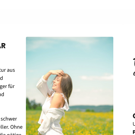
R 
ur aus 
d 
Feuchtigkeit, was es anfälliger für 
und 
h schwer 
ler. Ohne 