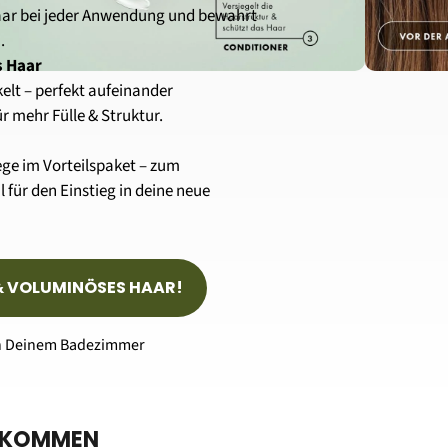
aar bei jeder Anwendung und bewahrt 
.
s Haar
elt – perfekt aufeinander 
 mehr Fülle & Struktur.
ge im Vorteilspaket – zum 
 für den Einstieg in deine neue 
 & VOLUMINÖSES HAAR!
 in Deinem Badezimmer
 BEKOMMEN