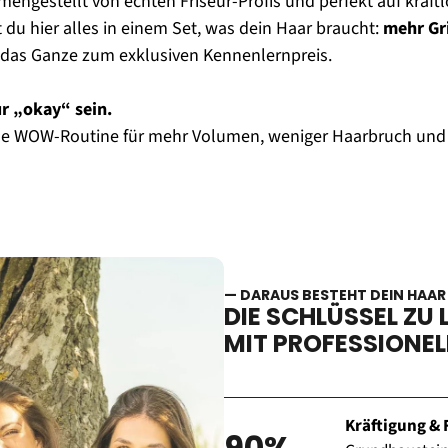
ngestellt von echten Friseur-Profis und perfekt auf kraftl
u hier alles in einem Set, was dein Haar braucht: 
mehr Gri
 das Ganze zum exklusiven Kennenlernpreis.
ur „okay“ sein.
elle WOW-Routine für mehr Volumen, weniger Haarbruch und 
— DARAUS BESTEHT DEIN HAAR
DIE SCHLÜSSEL ZU
MIT PROFESSIONEL
Kräftigung &
90%