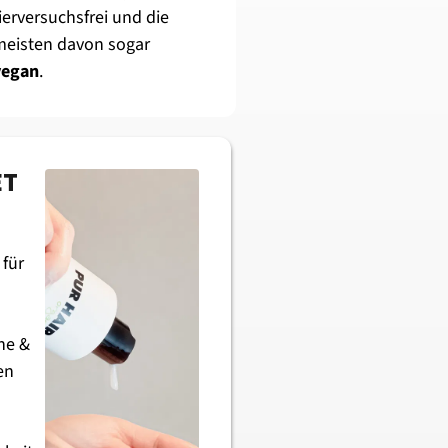
ierversuchsfrei und die 
meisten davon sogar 
vegan
.
ET
für 
e & 
n 