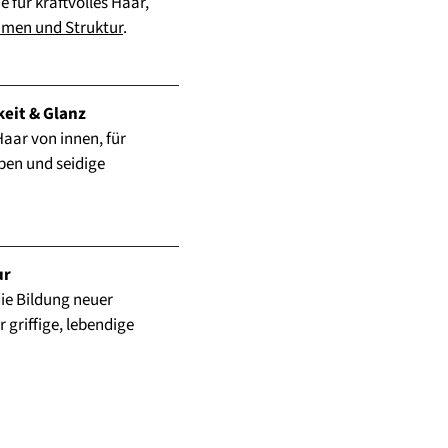
für kraftvolles Haar, 
umen und Struktur
.
eit & Glanz
aar von innen, für 
ben und seidige 
ur
ie Bildung neuer 
 griffige, lebendige 