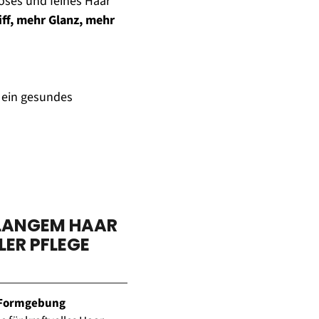
oses und feines Haar 
ff, mehr Glanz, mehr 
ein gesundes 
 LANGEM HAAR 
LER PFLEGE
 Formgebung